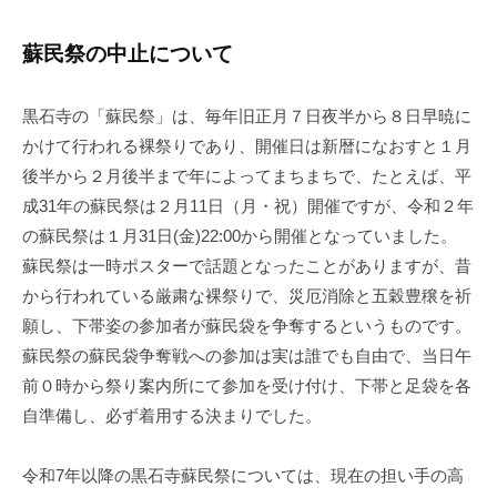
蘇民祭の中止について
黒石寺の「蘇民祭」は、毎年旧正月７日夜半から８日早暁に
かけて行われる裸祭りであり、開催日は新暦になおすと１月
後半から２月後半まで年によってまちまちで、たとえば、平
成31年の蘇民祭は２月11日（月・祝）開催ですが、令和２年
の蘇民祭は１月31日(金)22:00から開催となっていました。
蘇民祭は一時ポスターで話題となったことがありますが、昔
から行われている厳粛な裸祭りで、災厄消除と五穀豊穣を祈
願し、下帯姿の参加者が蘇民袋を争奪するというものです。
蘇民祭の蘇民袋争奪戦への参加は実は誰でも自由で、当日午
前０時から祭り案内所にて参加を受け付け、下帯と足袋を各
自準備し、必ず着用する決まりでした。
令和7年以降の黒石寺蘇民祭
については、現在の担い手の高