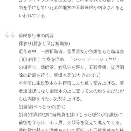
袋を手にしていた者の地方の五穀豊穣が約束されると
いわれている。
蘇民祭行事の内容
裸参り(夏参り又は祈願祭)
厄年連中、一般祈願者、善男善女が角燈をもち瑠璃壺
川(山内川）で身を浄め、「ジャッソー・ジョヤサ」
の掛声で、薬師堂、妙見堂を巡り、五穀豊穣、災厄消
除の祈願を行う。柴燈木登(ひたきのぼり)
本堂前に生松割木を井桁積にふた通り積み上げる。若
者達は裸になり柴燈木の上に登って火の粉をあびなが
ら山内節をうたい気勢を上げる。
別当登(ベっとうのぼり)
別当(住職)並びに蘇民袋を捧げもった総代が守護役に
前後を守られ、ホラ貝、太鼓等を従えて進んでくる。
薬師堂に登ると護摩をたいて厄払いと五穀豊穣を加持