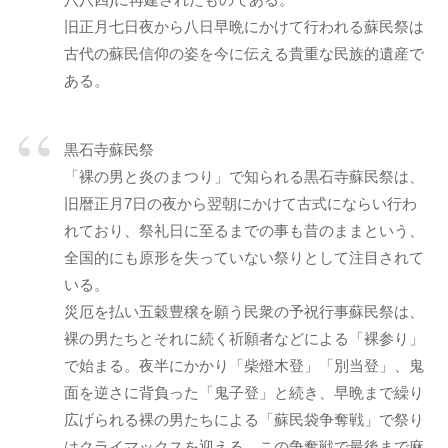
旧正月七日夜から八日早晩にかけて行われる蘇民祭は
古代の蘇民信仰の姿を今に伝える貴重な民族的遺産で
ある。
黒石寺蘇民祭
「裸の男と炎のまつり」で知られる黒石寺蘇民祭は、
旧暦正月7日の夜から翌朝にかけて古式にならい行わ
れており、祭礼日に至るまでの事も昔のままという、
全国的にも原形を失っていない祭りとして注目されて
いる。
災厄を払い五穀豊穣を願う民衆の予祝行事蘇民祭は、
裸の男たちとそれに続く祈願者などによる「裸参り」
で始まる。夜半にかかり「柴燈木登」「別当登」、鬼
面を逆さに背負った「鬼子登」と続き、早晩まで繰り
広げられる裸の男たちによる「蘇民袋争奪戦」で祭り
はクライマックスを迎える。この争奪戦で最後まで麻