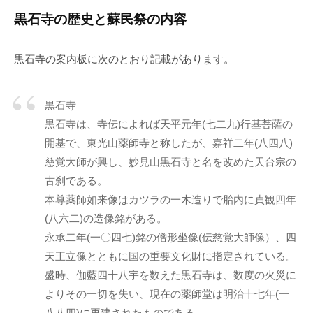
黒石寺の歴史と蘇民祭の内容
黒石寺の案内板に次のとおり記載があります。
黒石寺
黒石寺は、寺伝によれば天平元年(七二九)行基菩薩の
開基で、東光山薬師寺と称したが、嘉祥二年(八四八)
慈覚大師が興し、妙見山黒石寺と名を改めた天台宗の
古刹である。
本尊薬師如来像はカツラの一木造りで胎内に貞観四年
(八六二)の造像銘がある。
永承二年(一〇四七)銘の僧形坐像(伝慈覚大師像）、四
天王立像とともに国の重要文化財に指定されている。
盛時、伽藍四十八宇を数えた黒石寺は、数度の火災に
よりその一切を失い、現在の薬師堂は明治十七年(一
八八四)に再建されたものである。