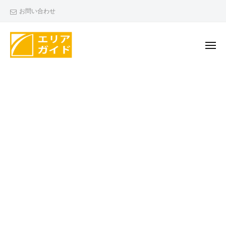
エ
ー
コ
お問い合わせ
リ
ン
ア
テ
ガ
ン
メ
イ
ニ
ド
ツ
ュ
エ
ー
へ
リ
ス
ア
キ
ガ
ッ
イ
プ
ド