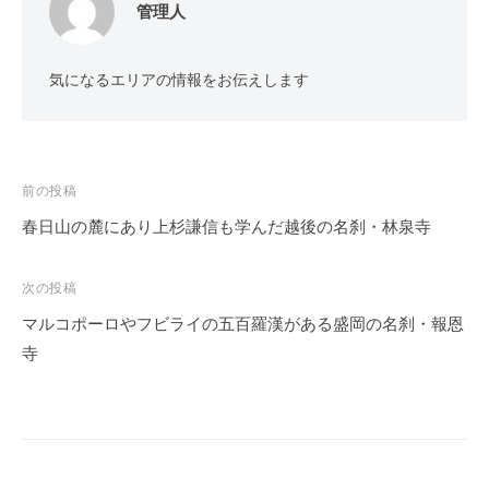
管理人
気になるエリアの情報をお伝えします
投
前の投稿
稿
春日山の麓にあり上杉謙信も学んだ越後の名刹・林泉寺
ナ
ビ
次の投稿
ゲ
マルコポーロやフビライの五百羅漢がある盛岡の名刹・報恩
ー
寺
シ
ョ
ン