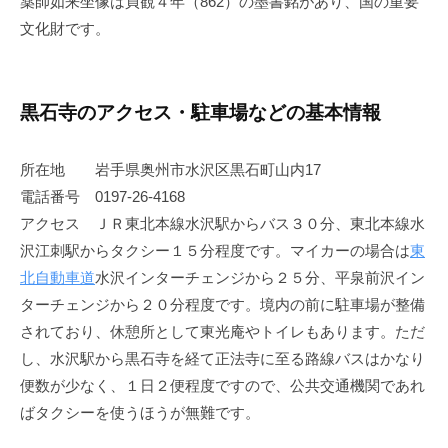
薬師如来坐像は貞観４年（862）の墨書銘があり、国の重要
文化財です。
黒石寺のアクセス・駐車場などの基本情報
所在地 岩手県奥州市水沢区黒石町山内17
電話番号 0197-26-4168
アクセス ＪＲ東北本線水沢駅からバス３０分、東北本線水
沢江刺駅からタクシー１５分程度です。マイカーの場合は
東
北自動車道
水沢インターチェンジから２５分、平泉前沢イン
ターチェンジから２０分程度です。境内の前に駐車場が整備
されており、休憩所として東光庵やトイレもあります。ただ
し、水沢駅から黒石寺を経て正法寺に至る路線バスはかなり
便数が少なく、１日２便程度ですので、公共交通機関であれ
ばタクシーを使うほうが無難です。