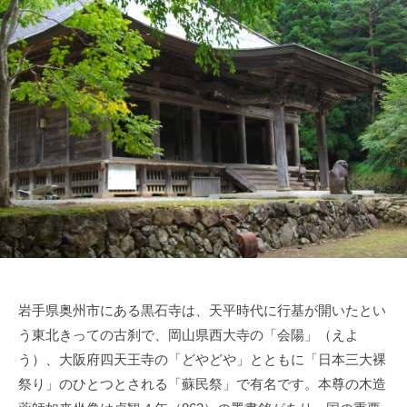
岩手県奥州市にある黒石寺は、天平時代に行基が開いたとい
う東北きっての古刹で、岡山県西大寺の「会陽」（えよ
う）、大阪府四天王寺の「どやどや」とともに「日本三大裸
祭り」のひとつとされる「蘇民祭」で有名です。本尊の木造