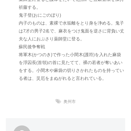
祈藤する。
鬼子登(おにごのぼり)
内子のものは、素裸で水垢離をとり身を浄める。鬼子
は7才の男子2名で、麻衣をつけ鬼面を逆さに背負い丈
夫な人におぶさり薬師堂に登る。
蘇民後争奪戦
将軍木(かつのき)で作った小間木(護符)を入れた麻袋
を浮囚長(首領)の首に見たてて、裸の若者が奪いあい
をする。小間木や麻袋の切りさかれたものを持ってい
る者は、災厄をまぬがれると言われている。
奥州市