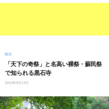
観光
「天下の奇祭」と名高い裸祭・蘇民祭
で知られる黒石寺
2019年8月13日
b
y
管
理
人