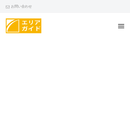
エ
ー
コ
お問い合わせ
リ
ン
ア
テ
ガ
ン
メ
イ
ニ
ド
ツ
ュ
エ
ー
へ
リ
ス
ア
キ
ガ
ッ
イ
プ
ド