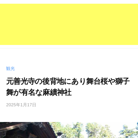
観光
元善光寺の後背地にあり舞台桜や獅子
舞が有名な麻績神社
2025年1月17日
b
y
管
理
人