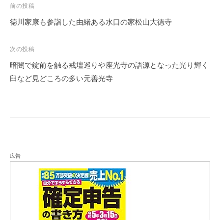
投
前の投稿
稿
徳川家康も参詣した由緒ある水口の家松山大徳寺
ナ
ビ
次の投稿
ゲ
暗闇で錠前を触る戒壇巡りや座光寺の語源となった光り輝く
ー
臼など見どころの多い元善光寺
シ
ョ
ン
広告