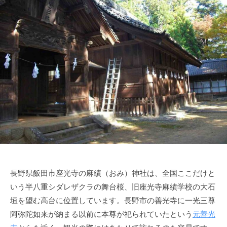
長野県飯田市座光寺の麻績（おみ）神社は、全国ここだけと
いう半八重シダレザクラの舞台桜、旧座光寺麻績学校の大石
垣を望む高台に位置しています。長野市の善光寺に一光三尊
阿弥陀如来が納まる以前に本尊が祀られていたという
元善光