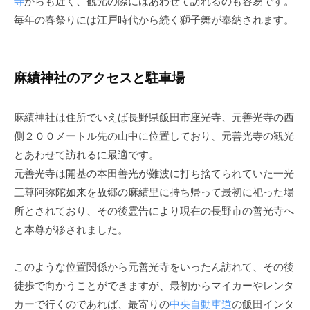
寺
からも近く、観光の際にはあわせて訪れるのも容易です。
毎年の春祭りには江戸時代から続く獅子舞が奉納されます。
麻績神社のアクセスと駐車場
麻績神社は住所でいえば長野県飯田市座光寺、元善光寺の西
側２００メートル先の山中に位置しており、元善光寺の観光
とあわせて訪れるに最適です。
元善光寺は開基の本田善光が難波に打ち捨てられていた一光
三尊阿弥陀如来を故郷の麻績里に持ち帰って最初に祀った場
所とされており、その後霊告により現在の長野市の善光寺へ
と本尊が移されました。
このような位置関係から元善光寺をいったん訪れて、その後
徒歩で向かうことができますが、最初からマイカーやレンタ
カーで行くのであれば、最寄りの
中央自動車道
の
飯田インタ