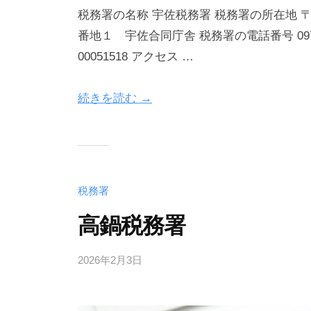
税務署の名称 宇佐税務署 税務署の所在地
番地１ 宇佐合同庁舎 税務署の電話番号 0978-
00051518 アクセス …
続きを読む →
税務署
高鍋税務署
2026年2月3日
b
y
管