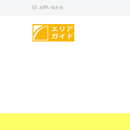
コ
リ
お問い合わせ
ン
ア
テ
ガ
ン
イ
ツ
ド
エ
へ
リ
ス
ア
キ
ッ
ガ
プ
イ
ド