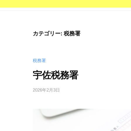
カテゴリー:
税務署
税務署
宇佐税務署
2026年2月3日
b
y
管
理
人