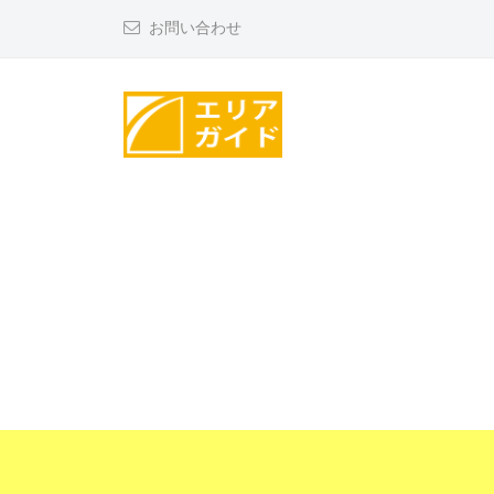
コ
リ
お問い合わせ
ン
ア
テ
ガ
ン
イ
ツ
ド
エ
へ
リ
ス
ア
キ
ッ
ガ
プ
イ
ド