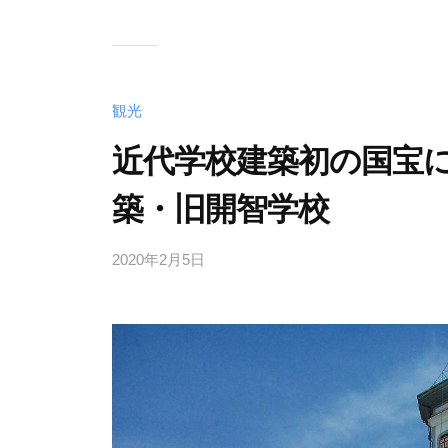
観光
近代学校建築初の国宝
築・旧開智学校
2020年2月5日
b
y
管
理
人