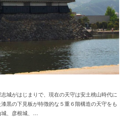
深志城がはじまりで、現在の天守は安土桃山時代に
た漆黒の下見板が特徴的な５重６階構造の天守をも
山城、彦根城、…