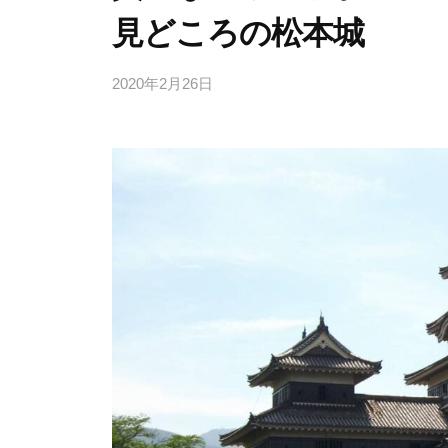
見どころの松本城
2020年2月26日
b
y
管
理
人