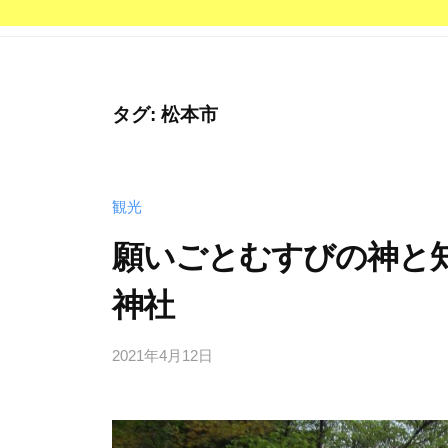
タグ:
松本市
観光
願いごとむすびの神と
神社
2021年4月12日
b
y
管
理