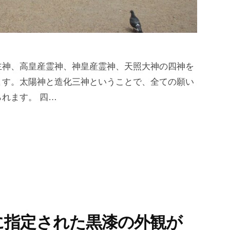
主神、高皇産霊神、神皇産霊神、天照大神の四神を
ます。太陽神と造化三神ということで、全ての願い
れます。 四…
に指定された黒漆の外観が