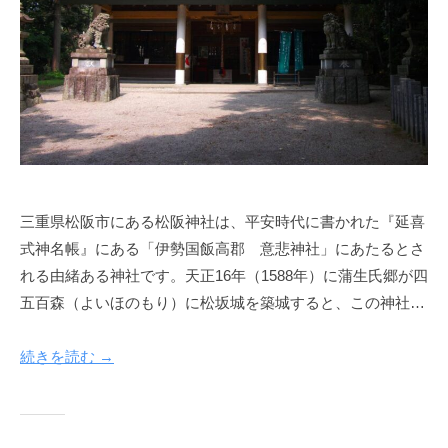
三重県松阪市にある松阪神社は、平安時代に書かれた『延喜
式神名帳』にある「伊勢国飯高郡 意悲神社」にあたるとさ
れる由緒ある神社です。天正16年（1588年）に蒲生氏郷が四
五百森（よいほのもり）に松坂城を築城すると、この神社…
続きを読む →