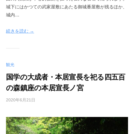
城下にはかつての武家屋敷にあたる御城番屋敷が残るほか、
城内…
続きを読む →
観光
国学の大成者・本居宣長を祀る四五百
の森鎮座の本居宣長ノ宮
2020年6月21日
b
y
管
理
人