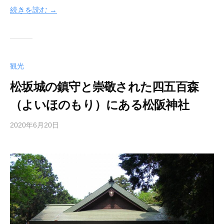
続きを読む →
観光
松坂城の鎮守と崇敬された四五百森
（よいほのもり）にある松阪神社
2020年6月20日
b
y
管
理
人