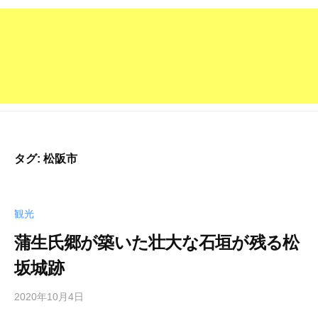
タグ:
松阪市
観光
蒲生氏郷が築いた壮大な石垣が残る松
坂城跡
2020年10月4日
b
y