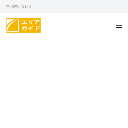
エ
ー
コ
お問い合わせ
リ
ン
ア
テ
ガ
ン
メ
イ
ニ
ド
ツ
ュ
エ
ー
へ
リ
ス
ア
キ
ガ
ッ
イ
プ
ド