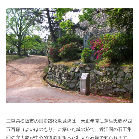
管
理
人
三重県松阪市の国史跡松坂城跡は、天正年間に蒲生氏郷が四
五百森（よいほのもり）に築いた城の跡で、近江国の石工集
団の穴太衆が中心的役割を担った壮大な石垣で知られます。