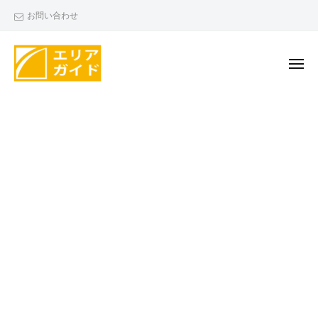
エ
ー
コ
お問い合わせ
リ
ン
ア
テ
ガ
ン
メ
イ
ニ
ド
ツ
ュ
エ
ー
へ
リ
ス
ア
キ
ガ
ッ
イ
プ
ド