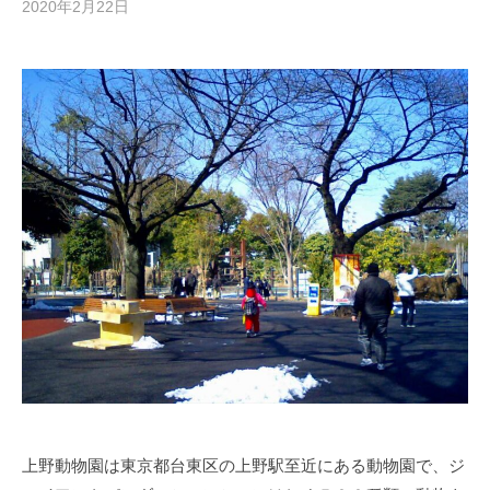
2020年2月22日
b
y
管
理
人
上野動物園は東京都台東区の上野駅至近にある動物園で、ジ