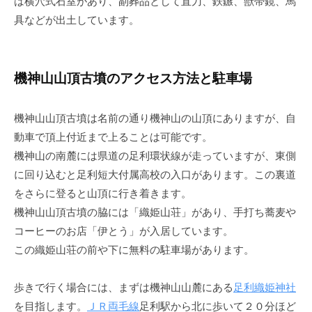
は横穴式石室があり、副葬品として直刀、鉄鏃、獣帯鏡、馬
具などが出土しています。
機神山山頂古墳のアクセス方法と駐車場
機神山山頂古墳は名前の通り機神山の山頂にありますが、自
動車で頂上付近まで上ることは可能です。
機神山の南麓には県道の足利環状線が走っていますが、東側
に回り込むと足利短大付属高校の入口があります。この裏道
をさらに登ると山頂に行き着きます。
機神山山頂古墳の脇には「織姫山荘」があり、手打ち蕎麦や
コーヒーのお店「伊とう」が入居しています。
この織姫山荘の前や下に無料の駐車場があります。
歩きで行く場合には、まずは機神山山麓にある
足利織姫神社
を目指します。
ＪＲ両毛線
足利駅から北に歩いて２０分ほど