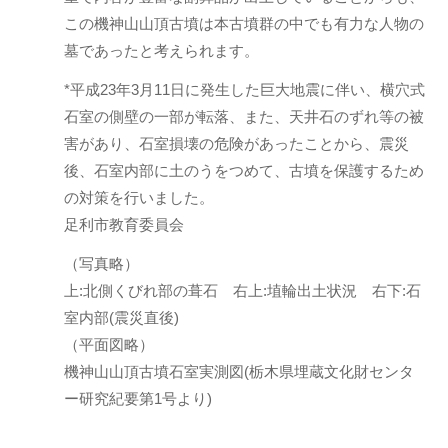
この機神山山頂古墳は本古墳群の中でも有力な人物の
墓であったと考えられます。
*平成23年3月11日に発生した巨大地震に伴い、横穴式
石室の側壁の一部が転落、また、天井石のずれ等の被
害があり、石室損壊の危険があったことから、震災
後、石室内部に土のうをつめて、古墳を保護するため
の対策を行いました。
足利市教育委員会
（写真略）
上:北側くびれ部の葺石 右上:埴輪出土状況 右下:石
室内部(震災直後)
（平面図略）
機神山山頂古墳石室実測図(栃木県埋蔵文化財センタ
ー研究紀要第1号より)