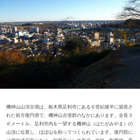
機神山山頂古墳は、栃木県足利市にある６世紀後半に築造さ
れた前方後円墳で、機神山古墳群のなかにあります。全長３
６メートル、足利市内を一望する機神山（はたがみやま）の
山頂に位置し、ほぼ山を削ってつくられています。後円部に