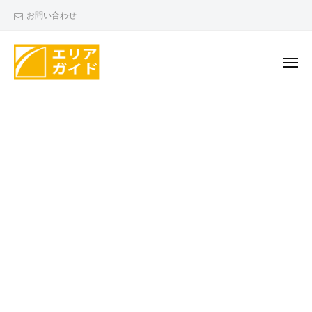
エ
ー
コ
お問い合わせ
リ
ン
ア
テ
ガ
ン
メ
イ
ニ
ド
ツ
ュ
エ
ー
へ
リ
ス
ア
キ
ガ
ッ
イ
プ
ド