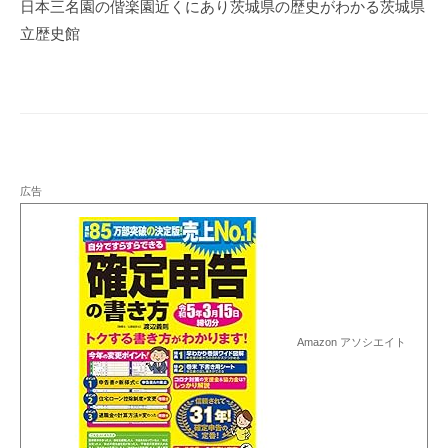
ー
日本三名園の偕楽園近くにあり茨城県の歴史がわかる茨城県
シ
立歴史館
ョ
ン
広告
Amazon アソシエイト