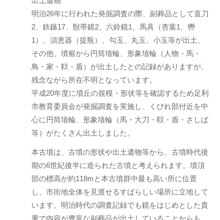
出土遺物
明治26年に行われた発掘調査の際、副葬品として直刀
2、鉄鏃17、獣帯鏡2、六鈴鏡1、馬具（杏葉1、轡
1）、須恵器（提瓶）、勾玉、丸玉、小玉等が出土、
その他、墳裾から円筒埴輪、形象埴輪（人物・馬・
鳥・家・靫・盾）が出土したとの記録がありますが、
残念ながら所在不明となっています。
平成20年度に墳丘の規模・形状等を確認するため足利
市教育委員会が発掘調査を実施し、くびれ部付近を中
心に円筒埴輪、形象埴輪（馬・大刀・靫・盾・さしば
等）がたくさん出土しました。
本古墳は、古墳の形状や出土遺物等から、古墳時代後
期の6世紀後半に造られた古墳と考えられます。墳頂
部の標高が約118mと本古墳群中最も高い所に位置
し、市街地全体を見渡せるすばらしい場所に立地して
います。明治時代の調査記録でも鏡をはじめとした貴
重で内容が豊富な副葬品が出土していることからも、