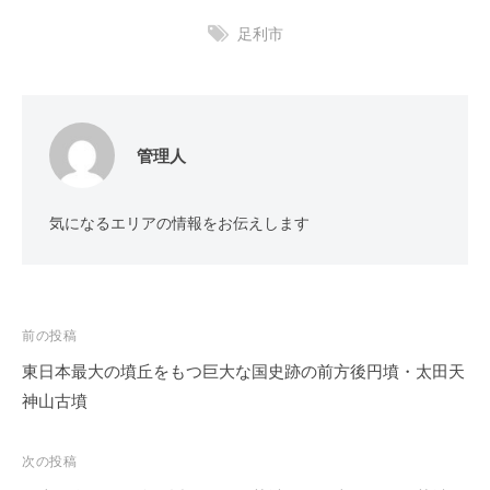
足利市
管理人
気になるエリアの情報をお伝えします
投
前の投稿
稿
東日本最大の墳丘をもつ巨大な国史跡の前方後円墳・太田天
ナ
神山古墳
ビ
ゲ
次の投稿