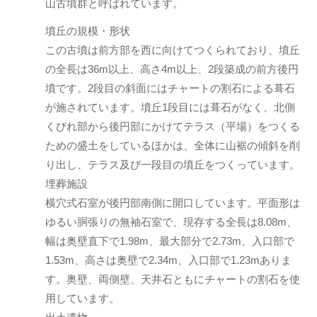
山古墳群と呼ばれています。
墳丘の規模・形状
この古墳は前方部を西に向けてつくられており、墳丘
の全長は36m以上、高さ4m以上、2段築成の前方後円
墳です。2段目の斜面にはチャートの割石による葺石
が施されています。墳丘1段目には葺石がなく、北側
くびれ部から後円部にかけてテラス（平場）をつくる
ための盛土をしているほかは、全体に山裾の傾斜を削
り出し、テラス及び一段目の墳丘をつくっています。
埋葬施設
横穴式石室が後円部南側に開口しています。平面形は
ゆるい胴張りの無袖石室で、現存する全長は8.08m、
幅は奥壁直下で1.98m、最大部分で2.73m、入口部で
1.53m、高さは奥壁で2.34m、入口部で1.23mありま
す。奥壁、両側壁、天井石ともにチャートの割石を使
用しています。