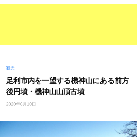
観光
足利市内を一望する機神山にある前方
後円墳・機神山山頂古墳
2020年6月10日
b
y
管
理
人