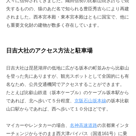
人々に信仰されてきました。織田信長の比叡山焼き討ちで焼
失するものの、猿のあだ名で知られる豊臣秀吉らにより再建
されました。西本宮本殿・東本宮本殿はともに国宝で、他に
も重要文化財の建物が数多く存在しています。
日吉大社のアクセス方法と駐車場
日吉大社は琵琶湖岸の低地に広がる坂本の町並みから比叡山
を登った先にありますが、観光スポットとして全国的にも有
名なため、公共交通機関でアクセスすることができます。
たとえば比叡山鉄道（坂本ケーブル）のケーブル坂本駅から
であれば、北へ歩いて５分程度、
京阪石山坂本線
の坂本比叡
山口駅からであれば、西へ歩いて１０分ほどです。
マイカーやレンタカーの場合、
名神高速道路
の京都東インタ
ーチェンジからそのまま西大津バイパス（国道161号）に乗