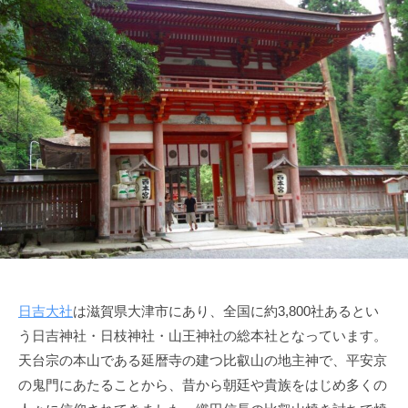
日吉大社
は滋賀県大津市にあり、全国に約3,800社あるとい
う日吉神社・日枝神社・山王神社の総本社となっています。
天台宗の本山である延暦寺の建つ比叡山の地主神で、平安京
の鬼門にあたることから、昔から朝廷や貴族をはじめ多くの