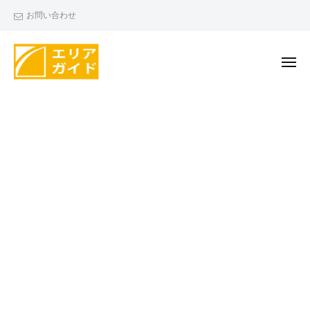
エ
ー
コ
お問い合わせ
リ
ン
ア
テ
ガ
ン
メ
イ
ニ
ド
ツ
ュ
エ
ー
へ
リ
ス
ア
キ
ガ
ッ
イ
プ
ド