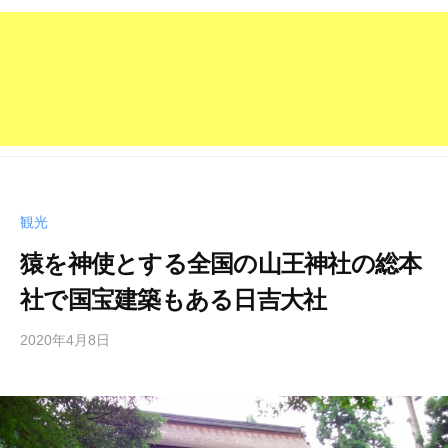
観光
猿を神使とする全国の山王神社の総本
社で国宝建築もある日吉大社
2020年4月8日
b
y
管
理
人