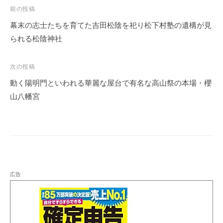
投
前の投稿
稿
幕末の志士たちを育てた吉田松陰を祀り松下村塾の遺構が見
ナ
られる松陰神社
ビ
ゲ
次の投稿
ー
動く陽明門といわれる華麗な屋台で有名な高山祭の本場・櫻
シ
山八幡宮
ョ
ン
広告