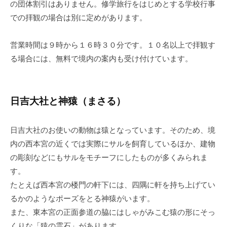
の団体割引はありません。修学旅行をはじめとする学校行事
での拝観の場合は別に定めがあります。
営業時間は９時から１６時３０分です。１０名以上で拝観す
る場合には、無料で境内の案内も受け付けています。
日吉大社と神猿（まさる）
日吉大社のお使いの動物は猿となっています。そのため、境
内の西本宮の近くでは実際にサルを飼育しているほか、建物
の彫刻などにもサルをモチーフにしたものが多くみられま
す。
たとえば西本宮の楼門の軒下には、四隅に軒を持ち上げてい
るかのようなポーズをとる神猿がいます。
また、東本宮の正面参道の脇にはしゃがみこむ猿の形にそっ
くりな「猿の霊石」があります。