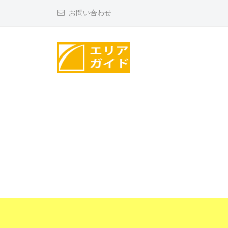
コ
リ
お問い合わせ
ン
ア
テ
ガ
ン
イ
ツ
ド
エ
へ
リ
ス
ア
キ
ッ
ガ
プ
イ
ド