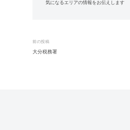
気になるエリアの情報をお伝えします
投
前の投稿
稿
大分税務署
ナ
ビ
ゲ
ー
シ
ョ
ン