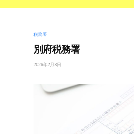
税務署
別府税務署
2026年2月3日
b
y
管
理
人