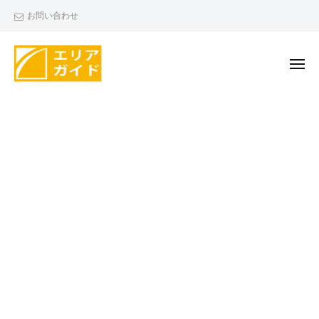
エ
ー
コ
お問い合わせ
リ
ン
ア
テ
ガ
ン
メ
イ
ニ
ド
ツ
ュ
エ
ー
へ
リ
ス
ア
キ
ガ
ッ
イ
プ
ド