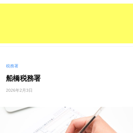
税務署
船橋税務署
2026年2月3日
b
/
y
0
管
件
理
の
人
コ
メ