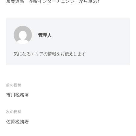
京葉道路「花輪インターチェンジ」から車5分
管理人
気になるエリアの情報をお伝えします
投
前の投稿
稿
市川税務署
ナ
ビ
次の投稿
ゲ
佐原税務署
ー