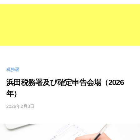
税務署
浜田税務署及び確定申告会場（2026
年）
2026年2月3日
b
y
管
理
人