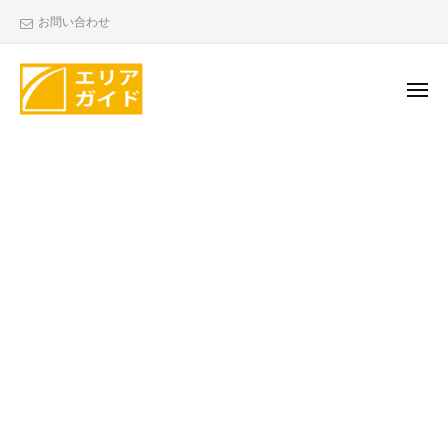
エ
ー
コ
お問い合わせ
リ
ン
ア
テ
ガ
ン
メ
イ
ニ
ド
ツ
ュ
エ
ー
へ
リ
ス
ア
キ
ガ
ッ
イ
プ
ド