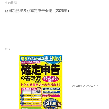
ビ
次の投稿
ゲ
益田税務署及び確定申告会場（2026年）
ー
シ
ョ
ン
広告
Amazon アソシエイト