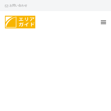
エ
ー
コ
お問い合わせ
リ
ン
ア
テ
ガ
ン
メ
イ
ニ
ド
ツ
ュ
エ
ー
へ
リ
ス
ア
キ
ガ
ッ
イ
プ
ド