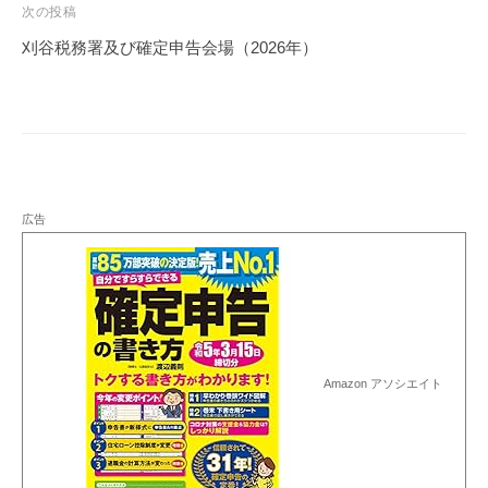
ビ
次の投稿
ゲ
刈谷税務署及び確定申告会場（2026年）
ー
シ
ョ
ン
広告
Amazon アソシエイト