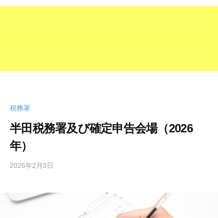
税務署
半田税務署及び確定申告会場（2026
年）
2026年2月3日
b
y
管
理
人