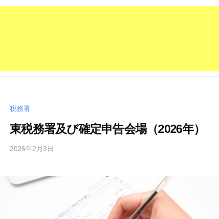
税務署
東税務署及び確定申告会場（2026年）
2026年2月3日
b
y
管
理
人