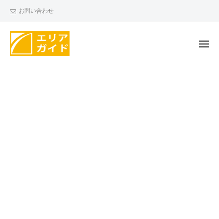
エ
ー
コ
お問い合わせ
リ
ン
ア
テ
ガ
ン
メ
イ
ニ
ド
ツ
ュ
エ
ー
へ
リ
ス
ア
キ
ガ
ッ
イ
プ
ド