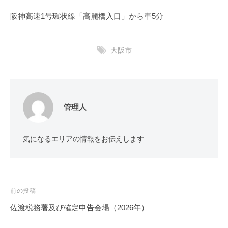
阪神高速1号環状線「高麗橋入口」から車5分
大阪市
管理人
気になるエリアの情報をお伝えします
投
前の投稿
稿
佐渡税務署及び確定申告会場（2026年）
ナ