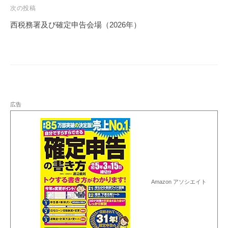
ビ
次の投稿
ゲ
西税務署及び確定申告会場（2026年）
ー
シ
ョ
ン
広告
Amazon アソシエイト