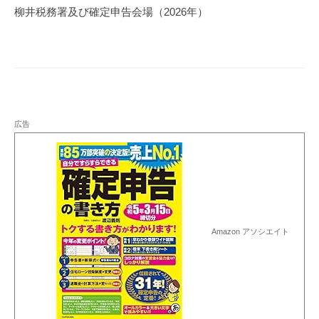
ゲ
柳井税務署及び確定申告会場（2026年）
ー
シ
ョ
ン
広告
Amazon アソシエイト