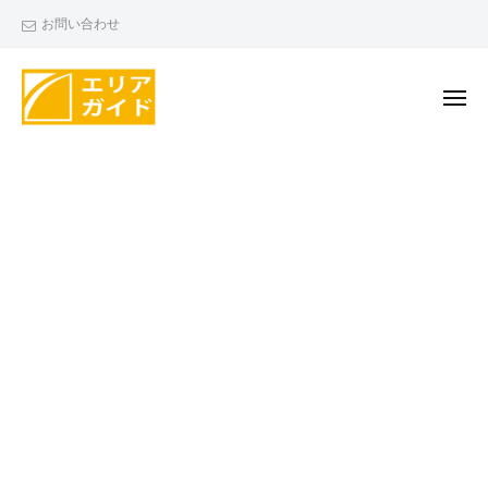
エ
ー
コ
お問い合わせ
リ
ン
ア
テ
ガ
ン
メ
イ
ニ
ド
ツ
ュ
エ
ー
へ
リ
ス
ア
キ
ガ
ッ
イ
プ
ド