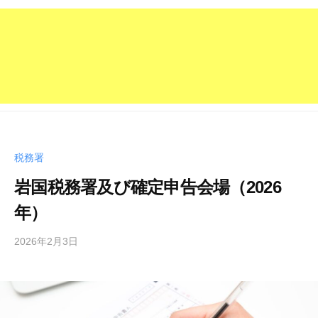
税務署
岩国税務署及び確定申告会場（2026
年）
2026年2月3日
b
y
管
理
人