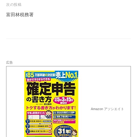
ビ
次の投稿
ゲ
富田林税務署
ー
シ
ョ
ン
広告
Amazon アソシエイト