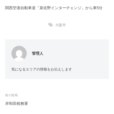
関西空港自動車道「泉佐野インターチェンジ」から車5分
大阪市
管理人
気になるエリアの情報をお伝えします
投
前の投稿
稿
岸和田税務署
ナ