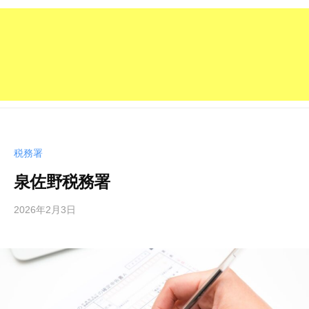
税務署
泉佐野税務署
2026年2月3日
b
y
管
理
人