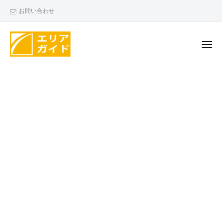
エ
ー
コ
お問い合わせ
リ
ン
ア
テ
ガ
ン
メ
イ
ニ
ド
ツ
ュ
エ
ー
へ
リ
ス
ア
キ
ガ
ッ
イ
プ
ド