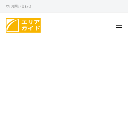
エ
ー
コ
お問い合わせ
リ
ン
ア
テ
ガ
ン
メ
イ
ニ
ド
ツ
ュ
エ
ー
へ
リ
ス
ア
キ
ガ
ッ
イ
プ
ド