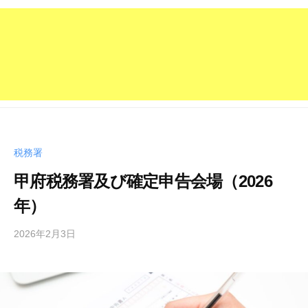
税務署
甲府税務署及び確定申告会場（2026
年）
2026年2月3日
b
/
y
0
管
件
理
の
人
コ