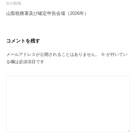
ビ
次の投稿
ゲ
山梨税務署及び確定申告会場（2026年）
ー
シ
ョ
コメントを残す
ン
メールアドレスが公開されることはありません。
※
が付いてい
る欄は必須項目です