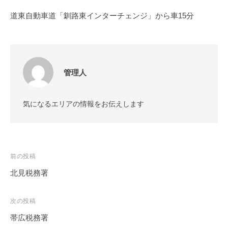
道東自動車道「釧路東インターチェンジ」から車15分
管理人
気になるエリアの情報をお伝えします
投
前の投稿
稿
北見税務署
ナ
ビ
次の投稿
ゲ
帯広税務署