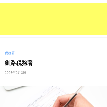
税務署
釧路税務署
2026年2月3日
b
y
管
理
人