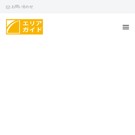
エ
ー
コ
お問い合わせ
リ
ン
ア
テ
ガ
ン
メ
イ
ニ
ド
ツ
ュ
エ
ー
へ
リ
ス
ア
キ
ガ
ッ
イ
プ
ド