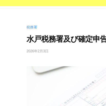
税務署
水戸税務署及び確定申告
2026年2月3日
b
/
y
0
管
件
理
の
人
コ
メ
ン
ト