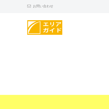
コ
リ
お問い合わせ
ン
ア
テ
ガ
ン
イ
ツ
ド
エ
へ
リ
ス
ア
キ
ッ
ガ
プ
イ
ド