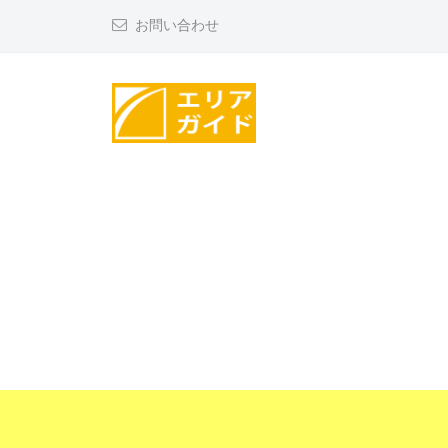
コ
リ
お問い合わせ
ン
ア
テ
ガ
ン
イ
ツ
ド
エ
へ
リ
ス
ア
キ
ッ
ガ
プ
イ
ド