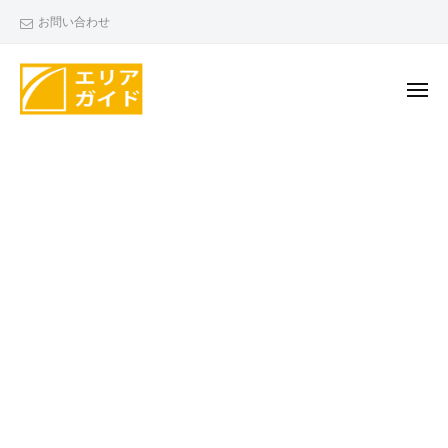
エ
ー
コ
お問い合わせ
リ
ン
ア
テ
ガ
ン
メ
イ
ニ
ド
ツ
ュ
エ
ー
へ
リ
ス
ア
キ
ガ
ッ
イ
プ
ド