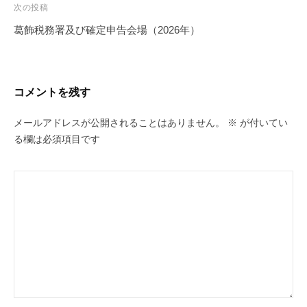
ビ
次の投稿
ゲ
葛飾税務署及び確定申告会場（2026年）
ー
シ
ョ
コメントを残す
ン
メールアドレスが公開されることはありません。
※
が付いてい
る欄は必須項目です