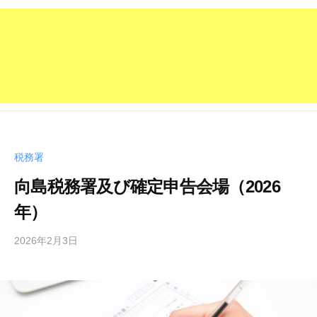
税務署
向島税務署及び確定申告会場（2026
年）
2026年2月3日
b
/
y
0
管
件
理
の
人
コ