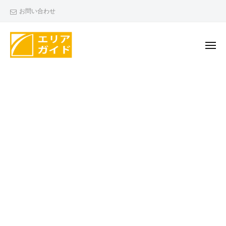
エ
ー
コ
お問い合わせ
リ
ン
ア
テ
ガ
ン
メ
イ
ニ
ド
ツ
ュ
エ
ー
へ
リ
ス
ア
キ
ガ
ッ
イ
プ
ド