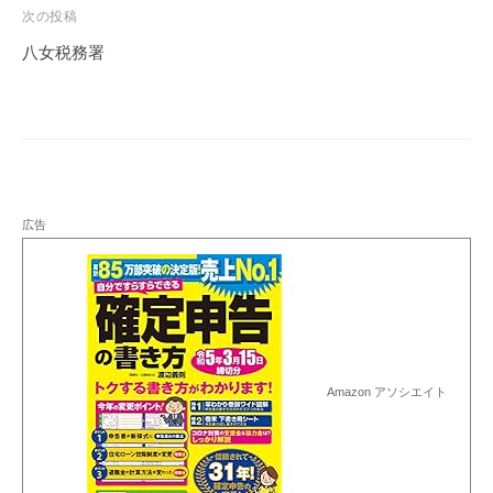
ビ
次の投稿
ゲ
八女税務署
ー
シ
ョ
ン
広告
Amazon アソシエイト