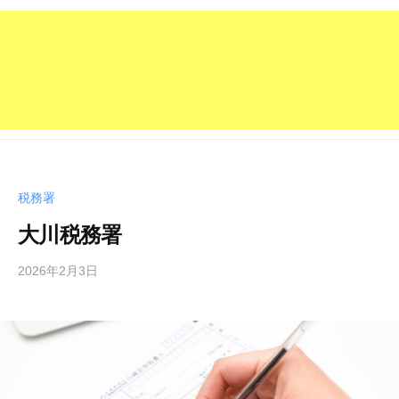
税務署
大川税務署
2026年2月3日
b
y
管
理
人