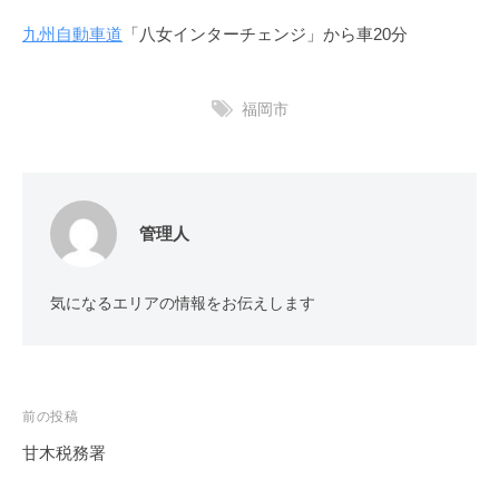
九州自動車道
「八女インターチェンジ」から車20分
福岡市
管理人
気になるエリアの情報をお伝えします
投
前の投稿
稿
甘木税務署
ナ