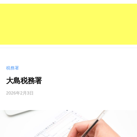
税務署
大島税務署
2026年2月3日
b
y
管
理
人