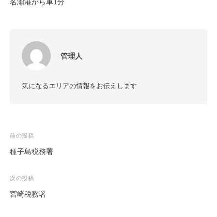
名瀬港から車1分
管理人
気になるエリアの情報をお伝えします
投
前の投稿
稿
種子島税務署
ナ
ビ
次の投稿
ゲ
宮崎税務署
ー