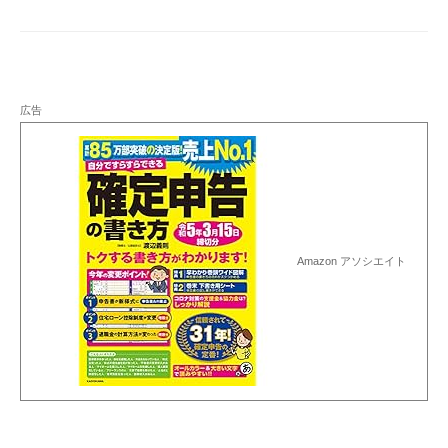
シ
ョ
ン
広告
Amazon アソシエイト