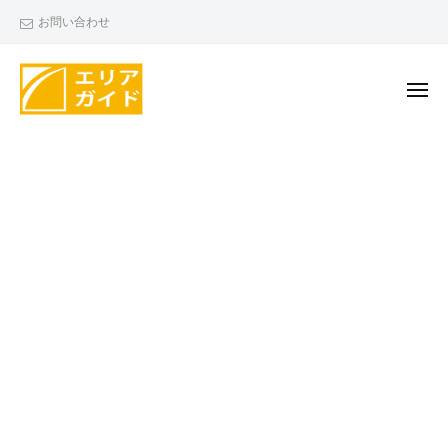
エ
ー
コ
お問い合わせ
リ
ン
ア
テ
ガ
ン
メ
イ
ニ
ド
ツ
ュ
エ
ー
へ
リ
ス
ア
キ
ガ
ッ
イ
プ
ド