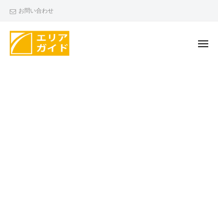
エ
ー
コ
お問い合わせ
リ
ン
ア
テ
ガ
ン
メ
イ
ニ
ド
ツ
ュ
エ
ー
へ
リ
ス
ア
キ
ガ
ッ
イ
プ
ド