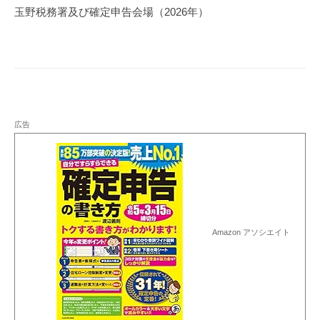
ゲ
玉野税務署及び確定申告会場（2026年）
ー
シ
ョ
ン
広告
Amazon アソシエイト