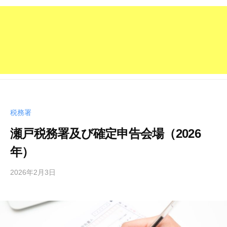
税務署
瀬戸税務署及び確定申告会場（2026
年）
2026年2月3日
b
y
管
理
人