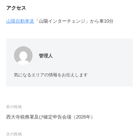
アクセス
山陽自動車道
「山陽インターチェンジ」から車10分
管理人
気になるエリアの情報をお伝えします
投
前の投稿
稿
西大寺税務署及び確定申告会場（2026年）
ナ
ビ
次の投稿