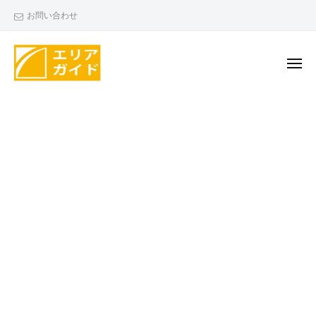
エ
ー
コ
お問い合わせ
リ
ン
ア
テ
ガ
ン
メ
イ
ニ
ド
ツ
ュ
エ
ー
へ
リ
ス
ア
キ
ガ
ッ
イ
プ
ド