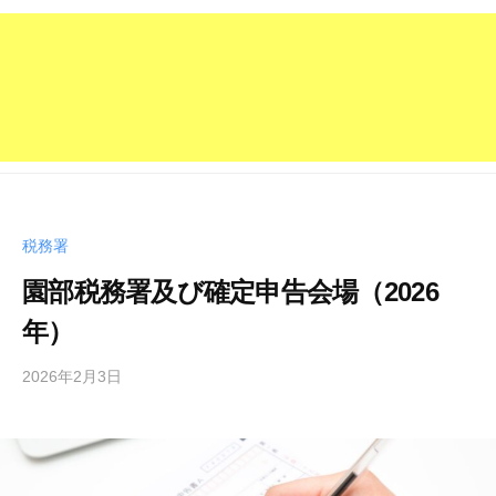
税務署
園部税務署及び確定申告会場（2026
年）
2026年2月3日
b
y
管
理
人