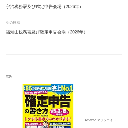
稿
宇治税務署及び確定申告会場（2026年）
ナ
ビ
次の投稿
ゲ
福知山税務署及び確定申告会場（2026年）
ー
シ
ョ
ン
広告
Amazon アソシエイト