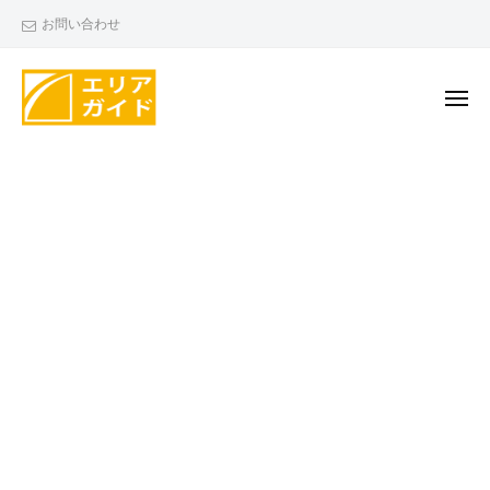
エ
ー
コ
お問い合わせ
リ
ン
ア
テ
ガ
ン
メ
イ
ニ
ド
ツ
ュ
エ
ー
へ
リ
ス
ア
キ
ガ
ッ
イ
プ
ド