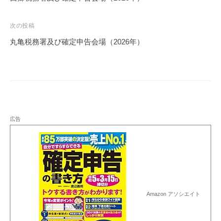
ナ
ビ
次の投稿
ゲ
丸亀税務署及び確定申告会場（2026年）
ー
シ
ョ
ン
広告
Amazon アソシエイト