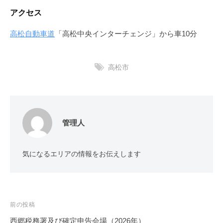
アクセス
高松自動車道
「高松中央インターチェンジ」から車10分
高松市
管理人
気になるエリアの情報をお伝えします
投
前の投稿
稿
西郷税務署及び確定申告会場（2026年）