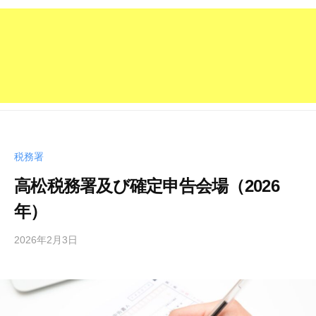
税務署
高松税務署及び確定申告会場（2026
年）
2026年2月3日
b
y
管
理
人