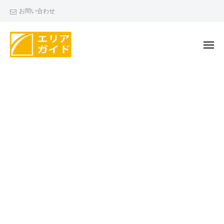
エ
ー
コ
お問い合わせ
リ
ン
ア
テ
ガ
ン
メ
イ
ニ
ド
ツ
ュ
エ
ー
へ
リ
ス
ア
キ
ガ
ッ
イ
プ
ド