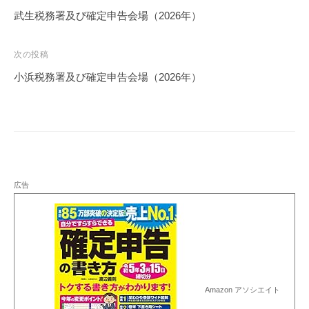
稿
武生税務署及び確定申告会場（2026年）
ナ
ビ
次の投稿
ゲ
小浜税務署及び確定申告会場（2026年）
ー
シ
ョ
ン
広告
Amazon アソシエイト