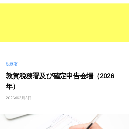
税務署
敦賀税務署及び確定申告会場（2026
年）
2026年2月3日
b
y
管
理
人